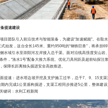
装备提速建设
项目团队引入前沿技术与智能装备，为建设“加速赋能”。在取
已正式始发，这台全长145米、重约950吨的“钢铁巨兽”，将承担6
侧水域引水至崇阳河左岸接入总干渠。面对沿线高强度安山岩、
条件，“洛水1号”配备大推力系统、优化刀具间距及超前钻探注
，保障长距离独头掘进安全高效推进。
面提速：进水塔边坡开挖及支护施工过半，总干7、9、15支渠累
计短期内完成1公里盾构掘进，支渠工程同步推进5公里，整体建设
关键词：水利工程新闻