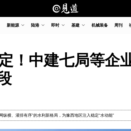
新能源
陆港
即时
基建
机械装备
周刊
落定！中建七局等企
段
渠网纵横、灌排有序”的水利新格局，为豫西地区注入稳定“水动能”