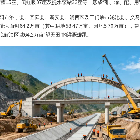
渡槽15座、倒虹吸37座及提水泵站22座等，形成“引、输、配、
阳市洛宁县、宜阳县、新安县、涧西区及三门峡市渑池县、义马
灌溉面积64.2万亩（其中耕地58.47万亩、园地5.70万亩）
彻底解决区域64.2万亩“望天田”的灌溉难题。