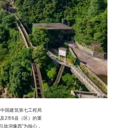
，中国建筑第七工程局
惠及2市6县（区）的重
引故润豫西”为核心，