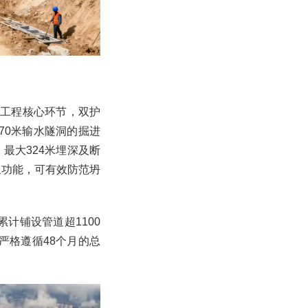
水工程核心环节，双护
970米输水隧洞的掘进
最大324米埋深及断
浆功能，可有效防范坍
计铺设管道超1100
严格遵循48个月的总