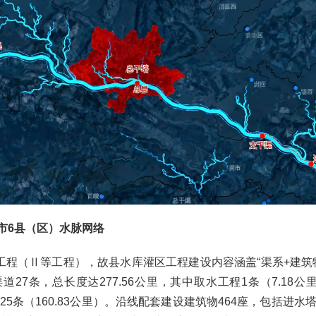
2市6县（区）水脉网络
工程（Ⅱ等工程），故县水库灌区工程建设内容涵盖“渠系+建筑
27条，总长度达277.56公里，其中取水工程1条（7.18
支渠25条（160.83公里）。沿线配套建设建筑物464座，包括进