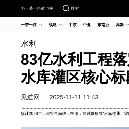
为一带一路鼓与呼
搜索
一带一路
战略
中东
中亚
东南亚
高新
水利
83亿水利工程
水库灌区核心标
见道网
2025-11-11 11:43
预计2028年工程将全面竣工投用，届时将形成“河库连通、