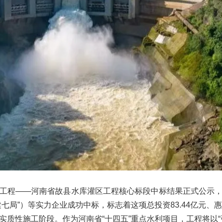
工程——河南省故县水库灌区工程核心标段中标结果正式公示
七局”）等实力企业成功中标，标志着这项总投资83.44亿元、
实质性施工阶段。作为河南省“十四五”重点水利项目，工程将以“