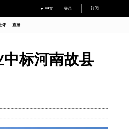
订阅
中文
登录
社评
直播
业中标河南故县