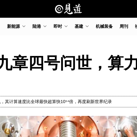
新能源
陆港
即时
基建
机械装备
周刊
九章四号问世，算
机，其计算速度比全球最快超算快10⁵⁴倍，再度刷新世界纪录