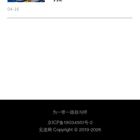
整，均由其他单位调任！
04-27
特写
国产高端锻造装备迎新突破！
6MN径锻机热试成功实现自主
可控
04-16
为一带一路鼓与呼
京ICP备19034951号-2
见道网 Copyright © 2019-2026