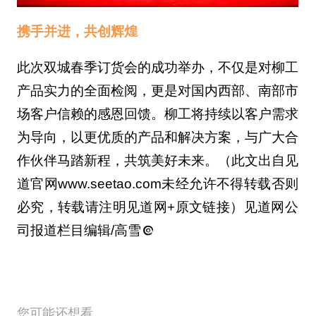
公司报道
潍柴定制化矿山服务，全程保
障更省心
04-27
公司报道
中国首台！潍柴300吨级矿卡
动力通过18000小时验收
04-25
公司报道
潍柴动力2025年营收2318亿
元，同比增长7.5% ，电力能源
赛道加速成型筑牢第二增长曲
线