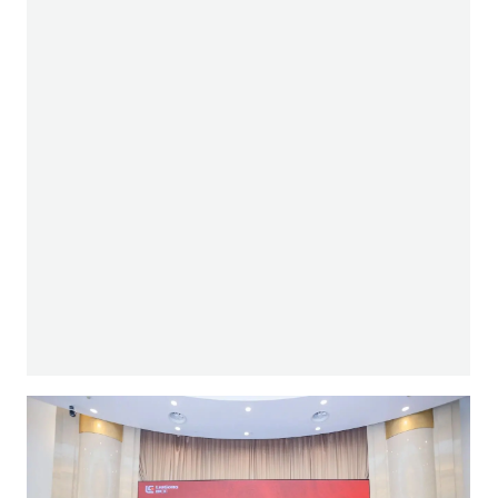
携手并进，共创辉煌
此次双城春季订货会的成功举办，不仅是对柳工
产品实力的全面检阅，更是对国内西部、南部市
场客户信赖的感恩回馈。柳工将持续以客户需求
为导向，以更优质的产品和解决方案，与广大合
作伙伴马踏新程，共筑美好未来。（此文出自见
道官网www.seetao.com未经允许不得转载否则
必究，转载请注明见道网+原文链接）见道网公
司报道栏目编辑/高雪
您可能还想看