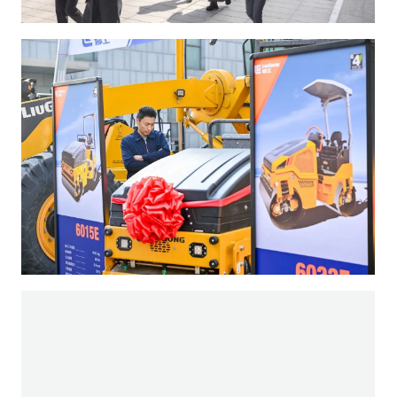
豪礼迭出，热潮迭起