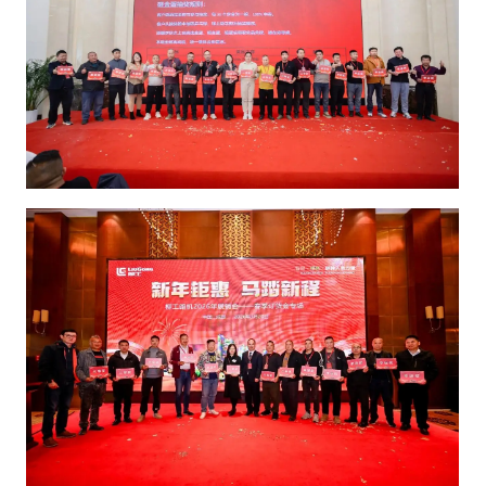
公司报道
如皋签下30亿元海洋装备大
单，两大企业联手布局高端制
造
05-19
公司报道
树立和践行正确政绩观丨潍
柴：心无旁骛攻主业 铸就大国
动力“心”
05-15
公司报道
投资50亿，年产20万吨！永祥
特冶铸锻一体化项目在邯郸开
工
05-09