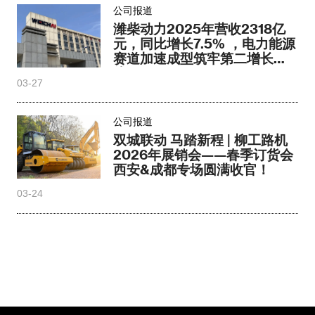
公司报道
潍柴动力2025年营收2318亿
元，同比增长7.5% ，电力能源
赛道加速成型筑牢第二增长曲
线
03-27
公司报道
双城联动 马踏新程 | 柳工路机
2026年展销会——春季订货会
西安&成都专场圆满收官！
03-24