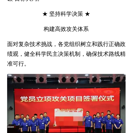
★ 坚持科学决策 ★
构建高效攻关体系
面对复杂技术挑战，各党组织树立和践行正确政
绩观，健全科学民主决策机制，确保技术路线精
准可行。