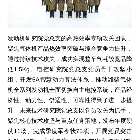
发动机研究院党总支的高热效率专项攻关团队，
聚焦气体机产品热效率突破与综合竞争力提升，
通过持续技术攻关，成功实现整车气耗较竞品降
低1.5Kg。电控研究院党总支党员骨干攻坚小
组，开发5A智慧动力算法体系，推动潍柴气体
机全系列发动机全面切换自主电控系统，产品经
济性、动力性、舒适性、可靠性得到了进一步提
升。未来技术研究院党总支以党员攻关为抓手，
聚焦核心技术攻坚与重点任务落地，发布年度硬
仗11场、完成季度军令状75项，开展党员突击