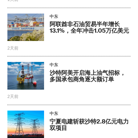
中东
阿联酋非石油贸易半年增长
13.1%，全年冲击1.05万亿美元
2天前
中东
沙特阿美开启海上油气招标，
多国承包商角逐大额订单
2天前
中东
宁夏电建斩获沙特2.8亿元电力
双项目