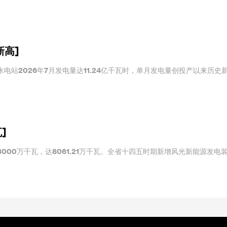
新高]
电站2026年7月发电量达11.24亿千瓦时，单月发电量创投产以来历史
]
000万千瓦，达8061.21万千瓦。全省十四五时期新增风光新能源发电