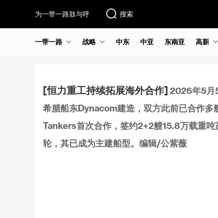
为一带一路鼓与呼
搜索
一带一路
战略
中东
中亚
东南亚
高新
[恒力重工持续拓展海外合作]
2026年5
希腊船东Dynacom建造，双方此前已合作多
Tankers首次合作，签约2+2艘15.8万
轮，其已成为主建船型。编辑/公紫薇