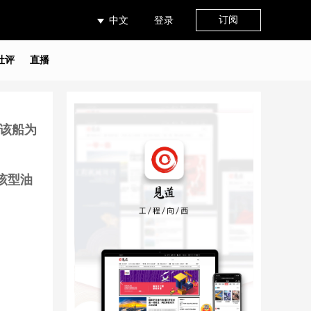
订阅
中文
登录
社评
直播
，该船为
艘该型油