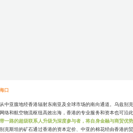
海口
从中亚腹地经香港辐射东南亚及全球市场的南向通道。乌兹别
网络和航空物流枢纽高效出海，香港的专业服务和资本也可沿
带一路的超级联系人升级为深度参与者，将自身金融与商贸优
别克斯坦的矿石通过香港的资本定价、中亚的棉花经由香港的
通正从基础设施延伸到制度规则。（此文出自见道官网www.see
转载请注明见道网+原文链接）见道网一带一路栏目编辑/高雪