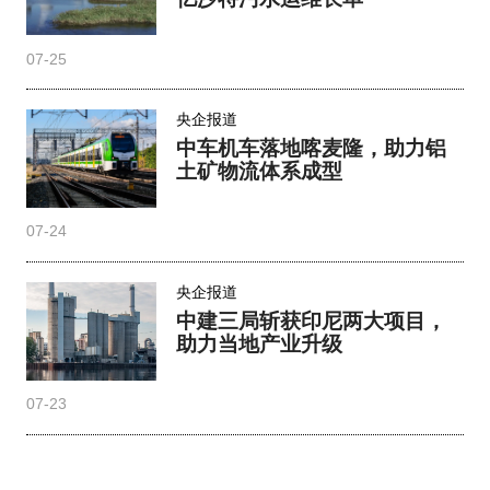
07-25
央企报道
中车机车落地喀麦隆，助力铝
土矿物流体系成型
07-24
央企报道
中建三局斩获印尼两大项目，
助力当地产业升级
07-23