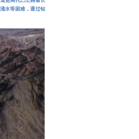
隧道是高托巴公路最长
、涌水等困难，通过钻