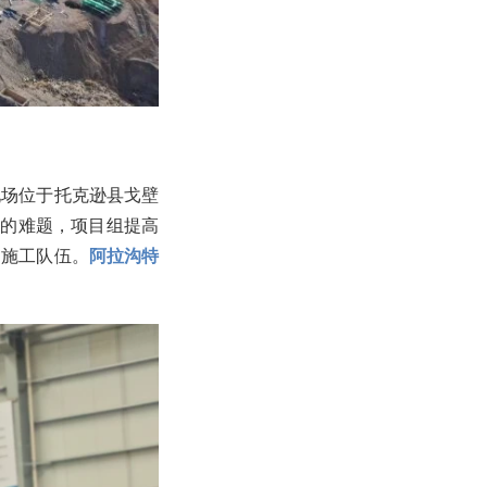
现场位于托克逊县戈壁
失的难题，项目组提高
了施工队伍。
阿拉沟特