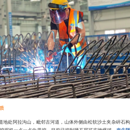
质
隧道地处阿拉沟山，毗邻古河道，山体外侧由松软沙土夹杂碎石