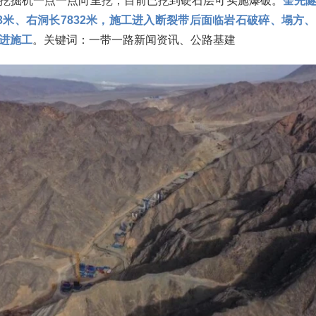
挖掘机一点一点向里挖，目前已挖到硬石层可实施爆破。
奎先
53米、右洞长7832米，施工进入断裂带后面临岩石破碎、塌方
进施工
。关键词：一带一路新闻资讯、公路基建