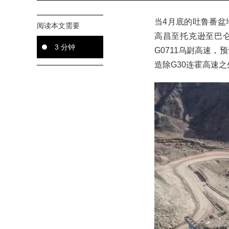
当4月底的吐鲁番盆
阅读本文需要
高昌至托克逊至巴仑
3 分钟
G0711乌尉高速，
造除G30连霍高速