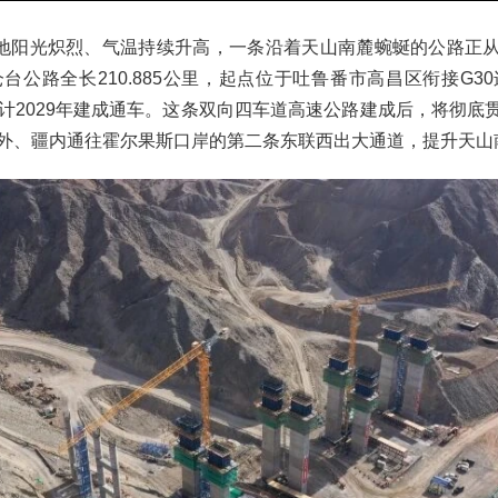
地阳光炽烈、气温持续升高，一条沿着天山南麓蜿蜒的公路正从
台公路全长210.885公里，起点位于吐鲁番市高昌区衔接G3
预计2029年建成通车。这条双向四车道高速公路建成后，将彻底
之外、疆内通往霍尔果斯口岸的第二条东联西出大通道，提升天山