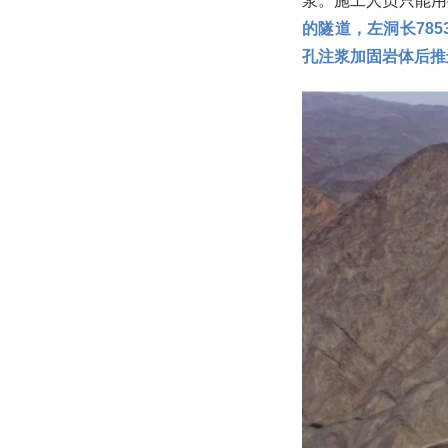
浆。施工人员只能用
的隧道，左洞长78
孔注浆加固岩体后推