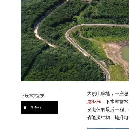
大别山腹地，一座总
阅读本文需要
达83%
，下水库蓄水
3 分钟
发电仅剩最后一程。
省能源结构、提升电