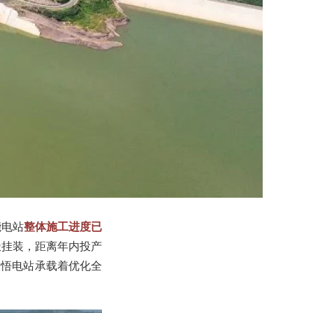
能电站
整体施工进度已
极挂装，距离年内投产
大悟电站承载着优化全