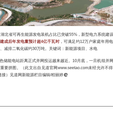
度，湖北省可再生能源发电装机占比已突破55%，新型电力系统建
建成后年发电量预计超4亿千瓦时
，可满足约12万户家庭年用
吨、减排二氧化碳约30万吨。关键词：新能源项目、水电
色储能电站距离正式并网投运越来越近。10月底，一旦机组并
要拼图。（此文出自见道官网www.seetao.com未经允许
链接）见道网新能源栏目编辑/程丽婷