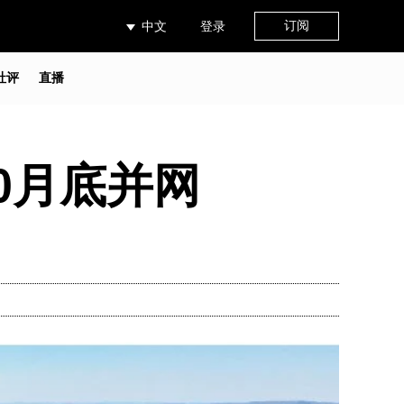
订阅
中文
登录
社评
直播
0月底并网