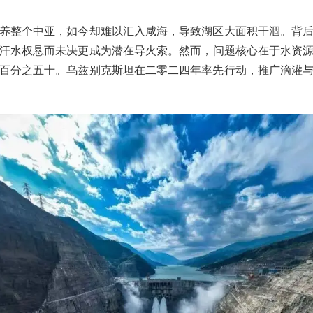
养整个中亚，如今却难以汇入咸海，导致湖区大面积干涸。背
汗水权悬而未决更成为潜在导火索。然而，问题核心在于水资
百分之五十。乌兹别克斯坦在二零二四年率先行动，推广滴灌