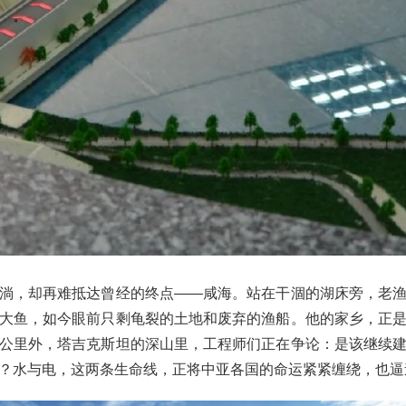
淌，却再难抵达曾经的终点——咸海。站在干涸的湖床旁，老
大鱼，如今眼前只剩龟裂的土地和废弃的渔船。他的家乡，正
公里外，塔吉克斯坦的深山里，工程师们正在争论：是该继续
？水与电，这两条生命线，正将中亚各国的命运紧紧缠绕，也逼