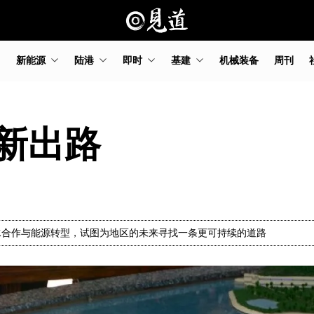
新能源
陆港
即时
基建
机械装备
周刊
新出路
水合作与能源转型，试图为地区的未来寻找一条更可持续的道路