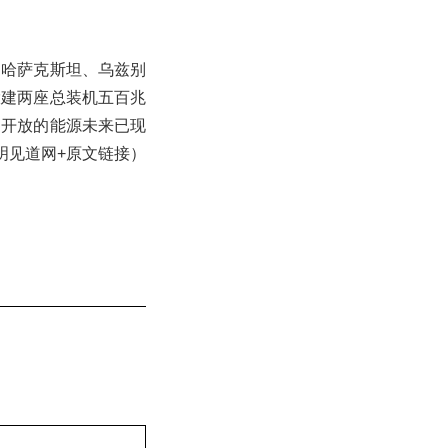
。哈萨克斯坦、乌兹别
投建两座总装机五百兆
更开放的能源未来已现
注明见道网+原文链接）