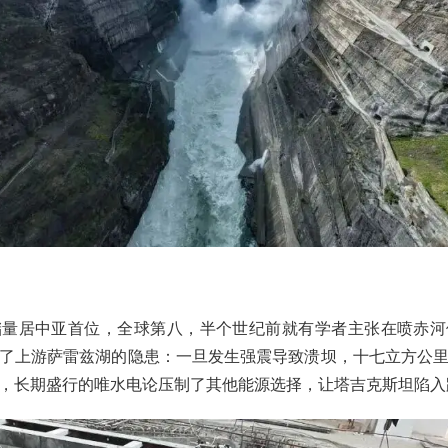
储量居中亚首位，全球第八，半个世纪前就有学者主张在喷赤河
了上游萨雷兹湖的隐患：一旦发生强震导致溃坝，十七立方公
，长期盛行的唯水电论压制了其他能源选择，让塔吉克斯坦陷入