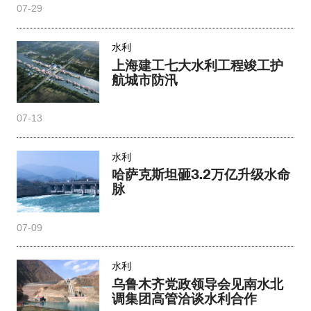
07-29
水利
上海建工七大水利工程竣工护
航城市防汛
07-13
水利
哈萨克斯坦砸3.2万亿升级水命
脉
07-09
水利
乌鲁木齐党政领导会见南水北
调集团高管洽谈水利合作