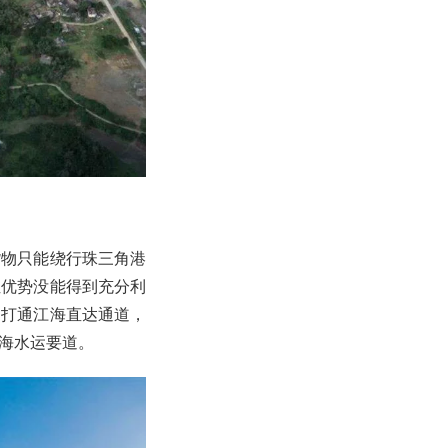
货物只能绕行珠三角港
位优势没能得到充分利
利打通江海直达通道，
海水运要道。