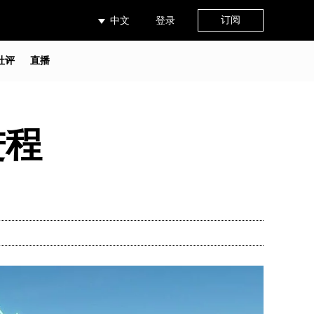
订阅
中文
登录
社评
直播
进程