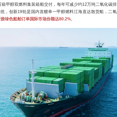
5万箱甲醇双燃料集装箱船交付，每年可减少约12万吨二氧化碳排
统，创新19轮是国内首艘单一甲醇燃料江海直达散货船，二氧
新接绿色船舶订单国际市场份额达80.2%
。