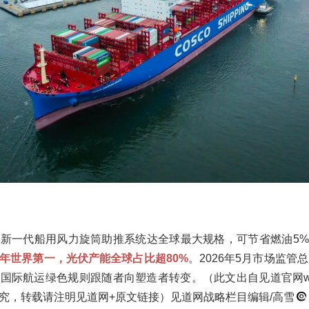
新一代船用风力旋筒助推系统达全球最大规格，可节省燃油5%
年世界第一，光伏产能全球占比超80%
。2026年5月市场监管
际航运绿色规则跟随者向塑造者转变。（此文出自见道官网www.s
究，转载请注明见道网+原文链接）见道网战略栏目编辑/高雪