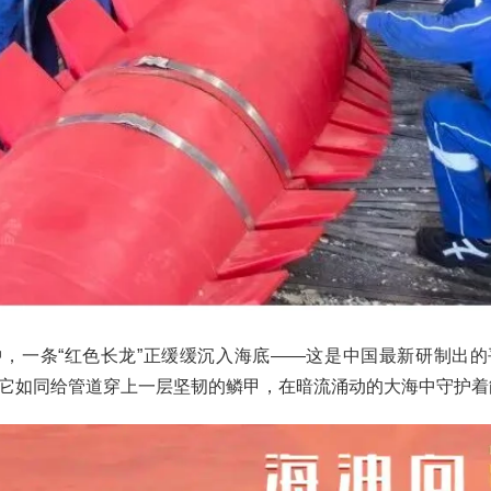
，一条“红色长龙”正缓缓沉入海底——这是中国最新研制出
它如同给管道穿上一层坚韧的鳞甲，在暗流涌动的大海中守护着