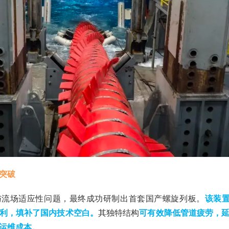
突破
与流场适应性问题，最终成功研制出首套国产螺旋列板。
该装置
利，填补了国内技术空白。
其独特结构
可有效降低管道疲劳，
运维成本。