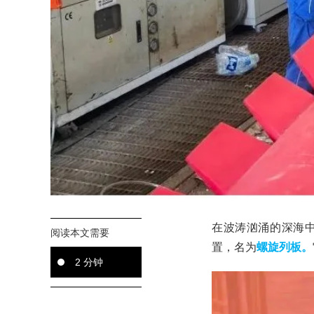
在波涛汹涌的深海中
阅读本文需要
置，名为
螺旋列板。
2 分钟