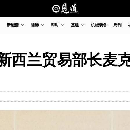
新能源
陆港
即时
基建
机械装备
周刊
新西兰贸易部长麦