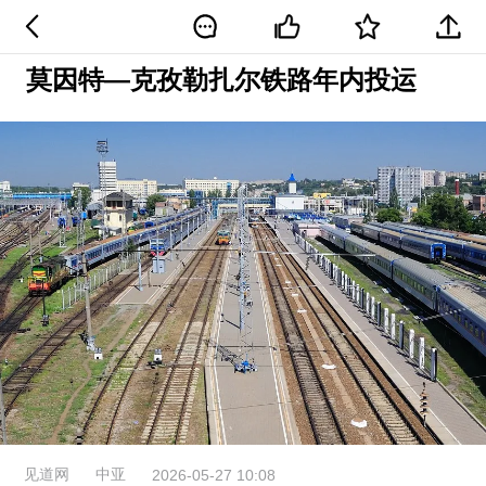
莫因特—克孜勒扎尔铁路年内投运
见道网
中亚
2026-05-27 10:08