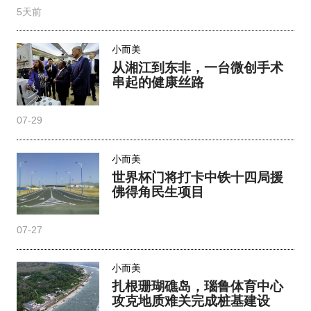
5天前
小而美
从湘江到东非，一台微创手术
串起的健康丝路
07-29
小而美
世界杯门将打卡中铁十四局援
佛得角民生项目
07-27
小而美
扎根珊瑚礁岛，瑙鲁体育中心
攻克地质难关完成桩基建设