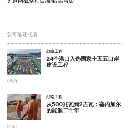
见道网战略栏目编辑/高雪
您可能还想看
战略工程
24个港口入选国家十五五口岸
建设工程
6天前
战略工程
从500兆瓦到2吉瓦：塞内加尔
的能源二十年
07-27