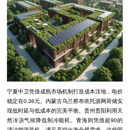
宁夏中卫凭借成熟市场机制打造成本洼地，电价
稳定在0.36元。内蒙古乌兰察布依托源网荷储实
现低时延与低成本的完美平衡。贵州贵阳利用天
然冷凉气候降低制冷能耗。青海则凭借超90的
清洁能源装机，满足高端出海合规需求。这些园