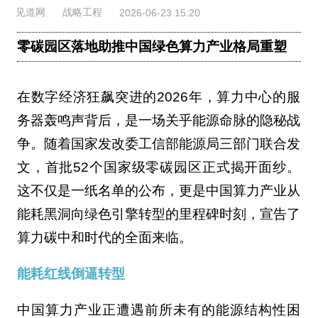
见道网
战略工程
2026-06-23 15:20
零碳园区落地助推中国绿色算力产业格局重塑
在数字经济狂飙突进的2026年，算力中心的服
务器轰鸣声背后，是一场关乎能源命脉的隐秘战
争。随着国家发改委工信部能源局三部门联合发
文，首批52个国家级零碳园区正式揭开面纱。
这不仅是一纸名单的公布，更是中国算力产业从
能耗黑洞向绿色引擎转型的里程碑时刻，宣告了
算力碳中和时代的全面来临。
能耗红线倒逼转型
中国算力产业正遭遇前所未有的能源结构性困