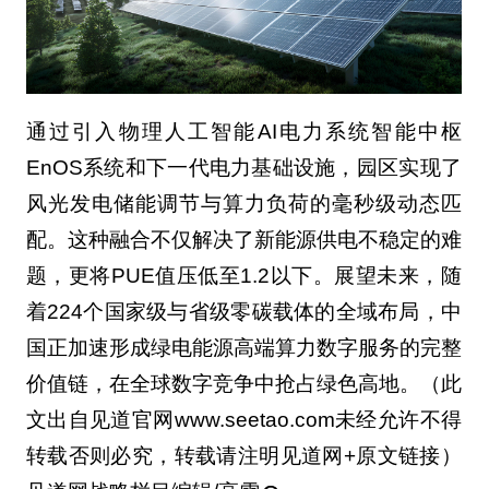
通过引入物理人工智能AI电力系统智能中枢
EnOS系统和下一代电力基础设施，园区实现了
风光发电储能调节与算力负荷的毫秒级动态匹
配。这种融合不仅解决了新能源供电不稳定的难
题，更将PUE值压低至1.2以下。展望未来，随
着224个国家级与省级零碳载体的全域布局，中
国正加速形成绿电能源高端算力数字服务的完整
价值链，在全球数字竞争中抢占绿色高地。（此
文出自见道官网www.seetao.com未经允许不得
转载否则必究，转载请注明见道网+原文链接）