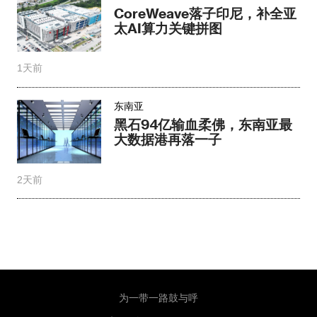
CoreWeave落子印尼，补全亚
太AI算力关键拼图
1天前
东南亚
黑石94亿输血柔佛，东南亚最
大数据港再落一子
2天前
为一带一路鼓与呼