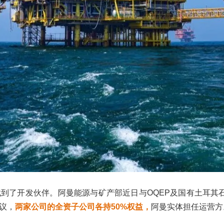
找到了开发伙伴。阿曼能源与矿产部近日与OQEP及国有土耳其石
议，
两家公司的全资子公司各持50%权益，
阿曼实体担任运营方