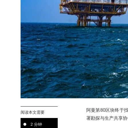
阿曼第80区块终于
阅读本文需要
署勘探与生产共享协
2 分钟