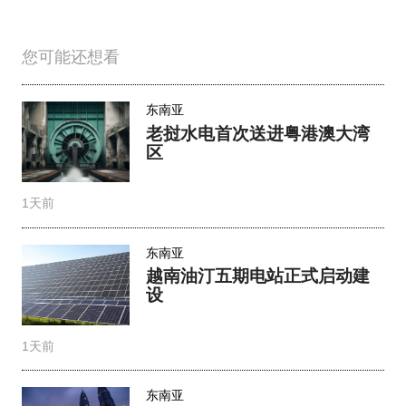
您可能还想看
东南亚
老挝水电首次送进粤港澳大湾
区
1天前
东南亚
越南油汀五期电站正式启动建
设
1天前
东南亚