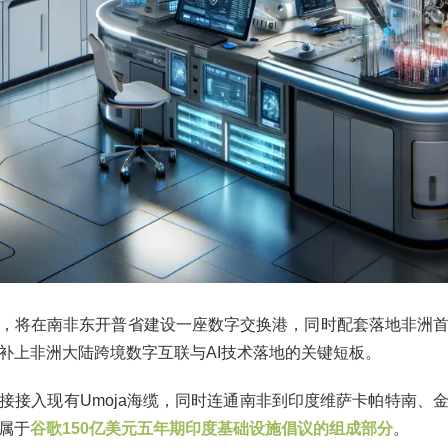
，将在南非东开普省建设一座数字交换港，同时配套落地非洲
补上非洲大陆跨境数字互联与AI技术落地的关键短板。
接接入现有Umoja海缆，同时连通南非到印度维萨卡帕特南、
属于
谷歌150亿美元五年期印度基础设施倡议的组成部分
。