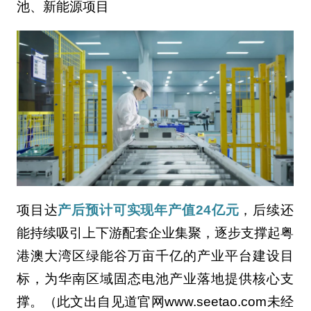
池、新能源项目
项目达
产后预计可实现年产值24亿元
，后续还
能持续吸引上下游配套企业集聚，逐步支撑起粤
港澳大湾区绿能谷万亩千亿的产业平台建设目
标，为华南区域固态电池产业落地提供核心支
撑。（此文出自见道官网www.seetao.com未经