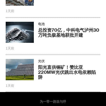
1天前
电池
总投资70亿，中科电气泸州30
万吨负极基地获批开建
1天前
光伏
阳光直供铜矿！赞比亚
220MW光伏跳出水电依赖陷
阱
1天前
为一带一路鼓与呼