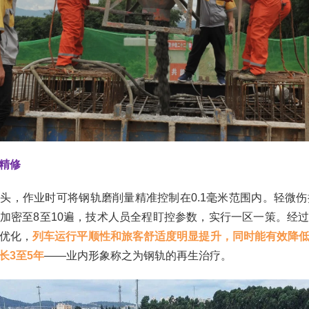
精修
头，作业时可将钢轨磨削量精准控制在0.1毫米范围内。轻微伤
加密至8至10遍，技术人员全程盯控参数，实行一区一策。经
优化，
列车运行平顺性和旅客舒适度明显提升，同时能有效降
长3至5年
——业内形象称之为钢轨的再生治疗。