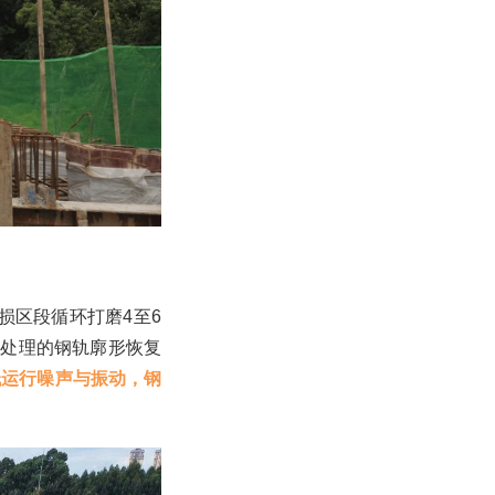
损区段循环打磨4至6
过处理的钢轨廓形恢复
低运行噪声与振动，钢