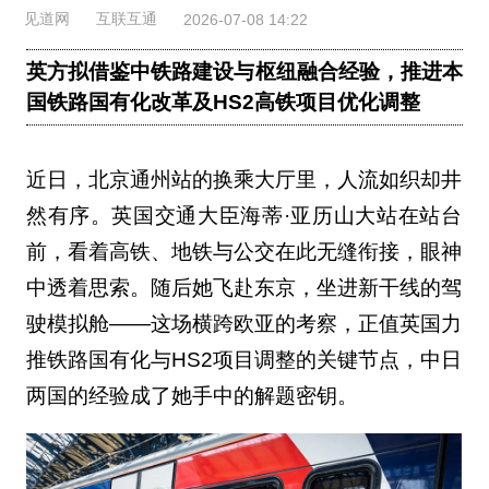
见道网
互联互通
2026-07-08 14:22
英方拟借鉴中铁路建设与枢纽融合经验，推进本
国铁路国有化改革及HS2高铁项目优化调整
近日，北京通州站的换乘大厅里，人流如织却井
然有序。英国交通大臣海蒂·亚历山大站在站台
前，看着高铁、地铁与公交在此无缝衔接，眼神
中透着思索。随后她飞赴东京，坐进新干线的驾
驶模拟舱——这场横跨欧亚的考察，正值英国力
推铁路国有化与HS2项目调整的关键节点，中日
两国的经验成了她手中的解题密钥。