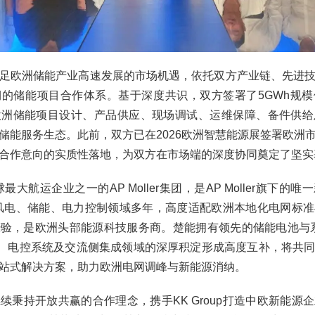
足欧洲储能产业高速发展的市场机遇，依托双方产业链、先进
的储能项目合作体系。基于深度共识，双方签署了5GWh规
欧洲储能项目设计、产品供应、现场调试、运维保障、备件供给
储能服务生态。此前，双方已在2026欧洲智慧能源展签署欧洲
合作意向的实质性落地，为双方在市场端的深度协同奠定了坚
全球最大航运企业之一的AP Moller集团，是AP Moller旗下
p深耕风电、储能、电力控制领域多年，高度适配欧洲本地化电网标
验，是欧洲头部能源科技服务商。楚能拥有领先的储能电池与
流器、电控系统及交流侧集成领域的深厚积淀形成高度互补，将共
站式解决方案，助力欧洲电网调峰与新能源消纳。
续秉持开放共赢的合作理念，携手KK Group打造中欧新能源