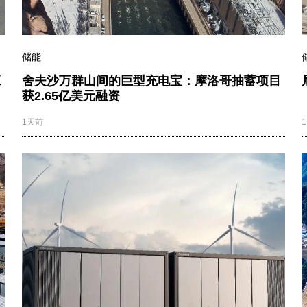
储能
工
舍夫沙万群山间的巨型充电宝：摩洛哥抽蓄项目
获2.65亿美元融资
1天前