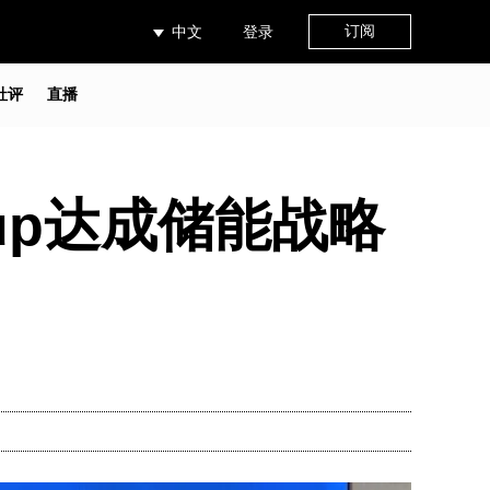
订阅
中文
登录
社评
直播
oup达成储能战略