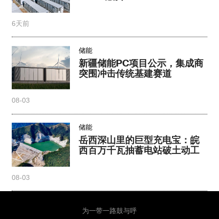
6天前
储能
新疆储能PC项目公示，集成商
突围冲击传统基建赛道​
08-03
储能
岳西深山里的巨型充电宝：皖
西百万千瓦抽蓄电站破土动工
08-03
为一带一路鼓与呼