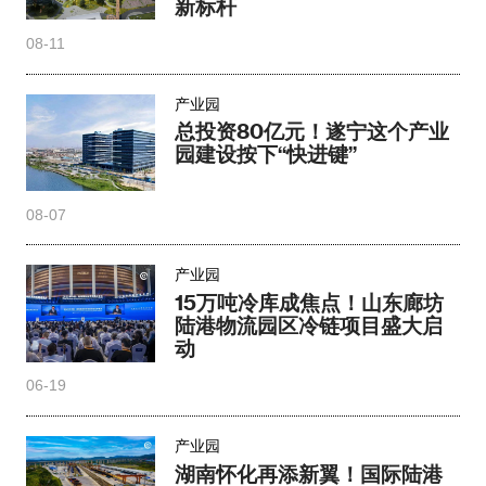
新标杆
08-11
产业园
总投资80亿元！遂宁这个产业
园建设按下“快进键”
08-07
产业园
15万吨冷库成焦点！山东廊坊
陆港物流园区冷链项目盛大启
动
06-19
产业园
湖南怀化再添新翼！国际陆港