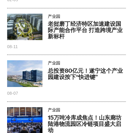
产业园
老挝磨丁经济特区加速建设国
际产能合作平台 打造跨境产业
新标杆
08-11
产业园
总投资80亿元！遂宁这个产业
园建设按下“快进键”
08-07
产业园
15万吨冷库成焦点！山东廊坊
陆港物流园区冷链项目盛大启
动