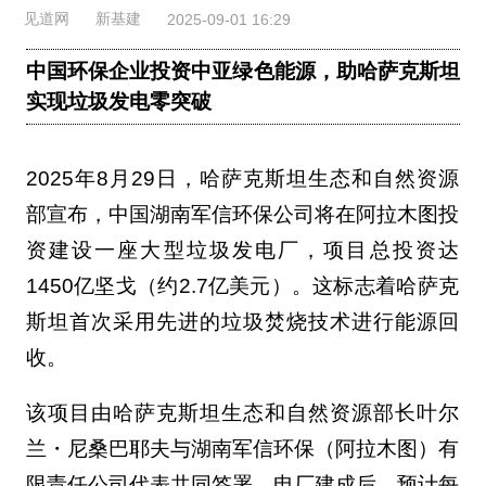
见道网
新基建
2025-09-01 16:29
中国环保企业投资中亚绿色能源，助哈萨克斯坦
实现垃圾发电零突破
2025年8月29日，哈萨克斯坦生态和自然资源
部宣布，中国湖南军信环保公司将在阿拉木图投
资建设一座大型垃圾发电厂，项目总投资达
1450亿坚戈（约2.7亿美元）。这标志着哈萨克
斯坦首次采用先进的垃圾焚烧技术进行能源回
收。
该项目由哈萨克斯坦生态和自然资源部长叶尔
兰・尼桑巴耶夫与湖南军信环保（阿拉木图）有
限责任公司代表共同签署。电厂建成后，预计每