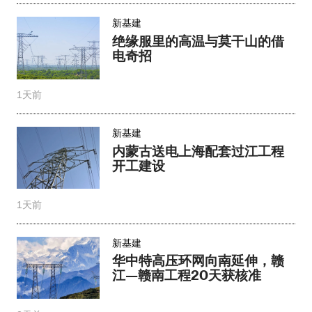
新基建
绝缘服里的高温与莫干山的借
电奇招
1天前
新基建
内蒙古送电上海配套过江工程
开工建设
1天前
新基建
华中特高压环网向南延伸，赣
江—赣南工程20天获核准