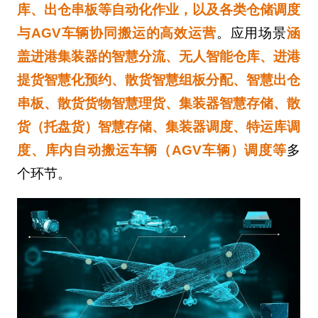
库、出仓串板等自动化作业，以及各类仓储调度
与AGV车辆协同搬运的高效运营
。应用场景
涵
盖进港集装器的智慧分流、无人智能仓库、进港
提货智慧化预约、散货智慧组板分配、智慧出仓
串板、散货货物智慧理货、集装器智慧存储、散
货（托盘货）智慧存储、集装器调度、特运库调
度、库内自动搬运车辆（AGV车辆）调度等
多
个环节。