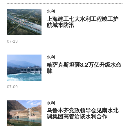
水利
上海建工七大水利工程竣工护
航城市防汛
07-13
水利
哈萨克斯坦砸3.2万亿升级水命
脉
07-09
水利
乌鲁木齐党政领导会见南水北
调集团高管洽谈水利合作