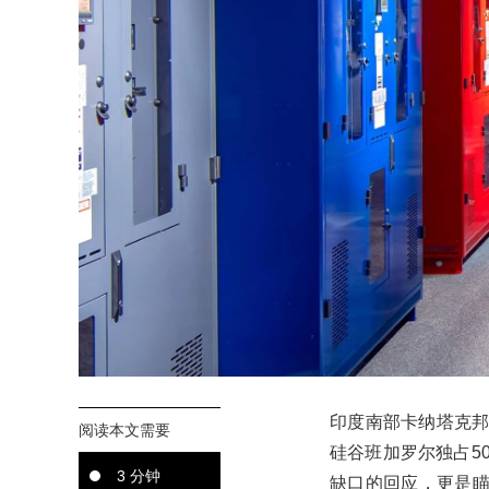
印度南部卡纳塔克
阅读本文需要
硅谷班加罗尔独占5
3 分钟
缺口的回应，更是瞄准了