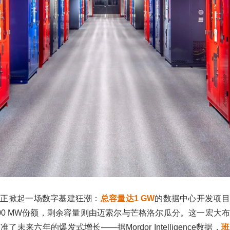
邦正掀起一场数字基建狂潮：
总容量达1 GW
的数据中心开发项目
00 MW份额，剩余容量则由迈索尔与芒格洛尔瓜分。这一宏大
未来六年的爆发式增长——据Mordor Intelligence数据，
班