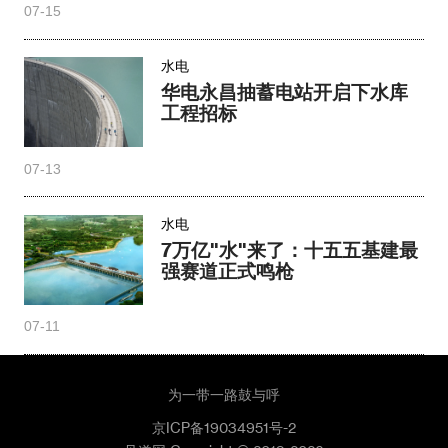
07-15
水电
华电永昌抽蓄电站开启下水库
工程招标
07-13
水电
7万亿"水"来了：十五五基建最
强赛道正式鸣枪
07-11
为一带一路鼓与呼
京ICP备19034951号-2