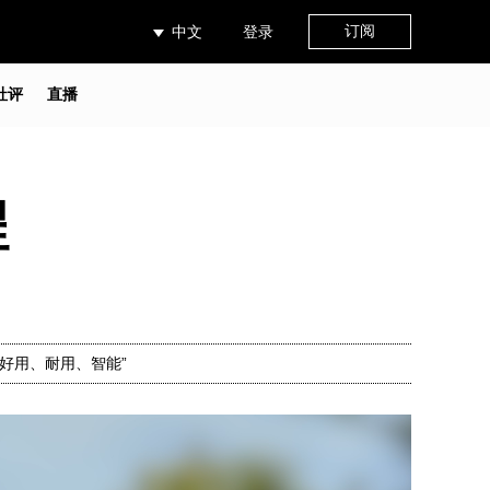
订阅
中文
登录
社评
直播
程
好用、耐用、智能”