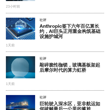
23小时前
社评
Anthropic签下六年百亿算长
约，AI巨头正用重金构筑基础
设施护城河
1天前
社评
敲碎脆性枷锁，玻璃基板架起
后摩尔时代的算力虹桥
1天前
社评
巨轮驶入深水区，亚非航运如
何破解最后一公里的尴尬