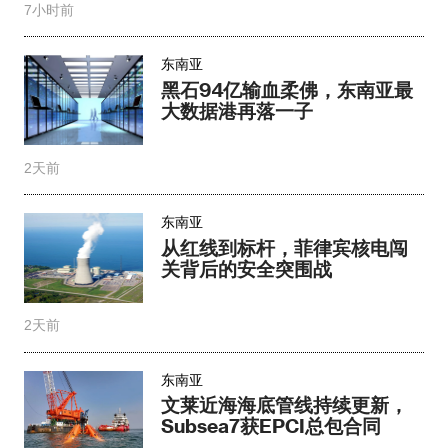
7小时前
东南亚
黑石94亿输血柔佛，东南亚最
大数据港再落一子
2天前
东南亚
从红线到标杆，菲律宾核电闯
关背后的安全突围战
2天前
东南亚
文莱近海海底管线持续更新，
Subsea7获EPCI总包合同