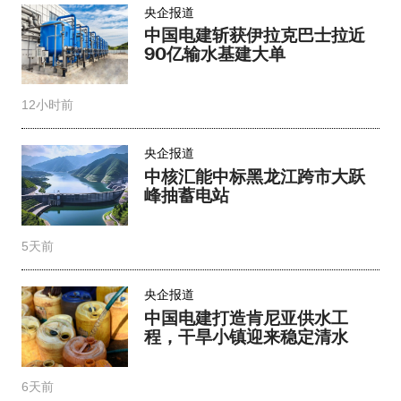
央企报道
中国电建斩获伊拉克巴士拉近
90亿输水基建大单
12小时前
央企报道
中核汇能中标黑龙江跨市大跃
峰抽蓄电站
5天前
央企报道
中国电建打造肯尼亚供水工
程，干旱小镇迎来稳定清水
6天前