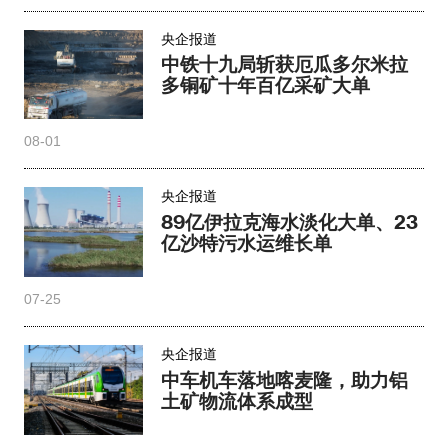
央企报道
中铁十九局斩获厄瓜多尔米拉
多铜矿十年百亿采矿大单
08-01
央企报道
89亿伊拉克海水淡化大单、23
亿沙特污水运维长单
07-25
央企报道
中车机车落地喀麦隆，助力铝
土矿物流体系成型