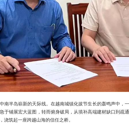
中南半岛崭新的天际线。在越南城镇化拔节生长的轰鸣声中，
急于铺展宏大蓝图，转而俯身破局，从填补高端建材缺口到疏
，浇筑起一座跨越山海的信任之桥。