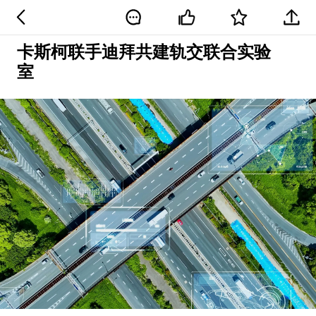
卡斯柯联手迪拜共建轨交联合实验
室