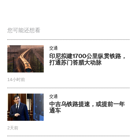
您可能还想看
交通
印尼拟建1700公里纵贯铁路，
打通苏门答腊大动脉
14小时前
交通
中吉乌铁路提速，或提前一年
通车
2天前