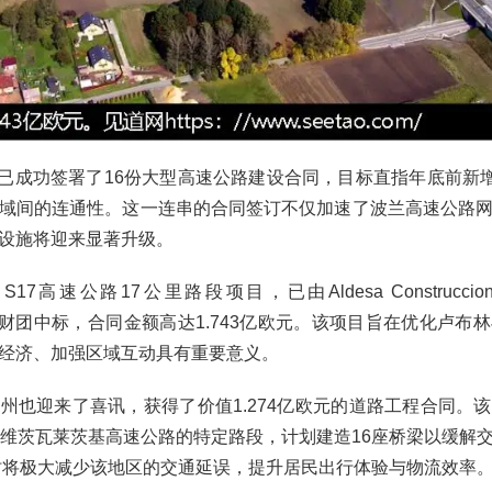
iA已成功签署了16份大型高速公路建设合同，目标直指年底前新增
域间的连通性。这一连串的合同签订不仅加速了波兰高速公路
设施将迎来显著升级。
速公路17公里路段项目，已由Aldesa Construcciones 
ones联合财团中标，合同金额高达1.743亿欧元。该项目旨在优化卢
经济、加强区域互动具有重要意义。
州也迎来了喜讯，获得了价值1.274亿欧元的道路工程合同。
-洛维茨瓦莱茨基高速公路的特定路段，计划建造16座桥梁以缓解
届时将极大减少该地区的交通延误，提升居民出行体验与物流效率