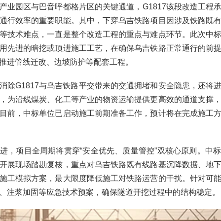
产业园区与巴音呼都格片区的关键通道，G1817该段改造工程
通行效率的重要职能。其中，下穿乌吉铁路项目因涉及铁路既
等技术难点，一直是整个改造工程的重点与难点环节。此次中
用先进的暗挖或顶进施工工艺，在确保乌吉铁路正常通行的前
推进管线迁改、边坡防护等配套工程。
消除G1817与乌吉铁路平交带来的交通拥堵和安全隐患，还将
，为沿线煤炭、化工等产业的物资运输提供更高效的通道支撑
目前，中标单位已启动施工前期准备工作，预计将在完成施工
进，项目全周期将贯穿“安全优先、质量管控”双核心原则。中
开展现场踏勘复核，重点对乌吉铁路既有线路基沉降数据、地
施工模拟方案，最大限度降低施工对铁路运营的干扰。针对可
、注浆加固等应急技术预案，确保隧道开挖过程中的结构稳定。