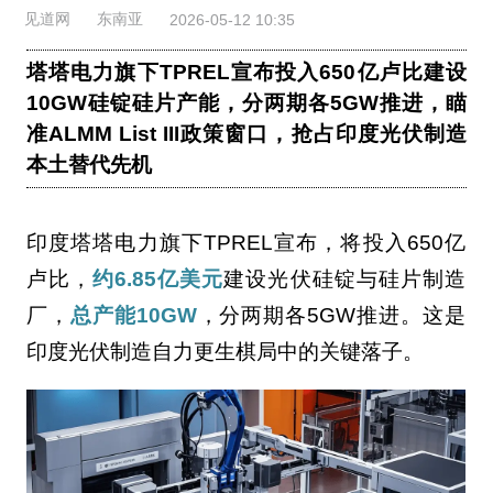
见道网
东南亚
2026-05-12 10:35
塔塔电力旗下TPREL宣布投入650亿卢比建设
10GW硅锭硅片产能，分两期各5GW推进，瞄
准ALMM List III政策窗口，抢占印度光伏制造
本土替代先机
印度塔塔电力旗下TPREL宣布，将投入650亿
卢比，
约6.85亿美元
建设光伏硅锭与硅片制造
厂，
总产能10GW
，分两期各5GW推进。这是
印度光伏制造自力更生棋局中的关键落子。