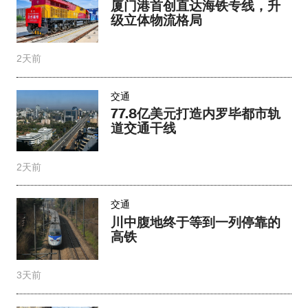
厦门港首创直达海铁专线，升
级立体物流格局
2天前
交通
77.8亿美元打造内罗毕都市轨
道交通干线
2天前
交通
川中腹地终于等到一列停靠的
高铁
3天前