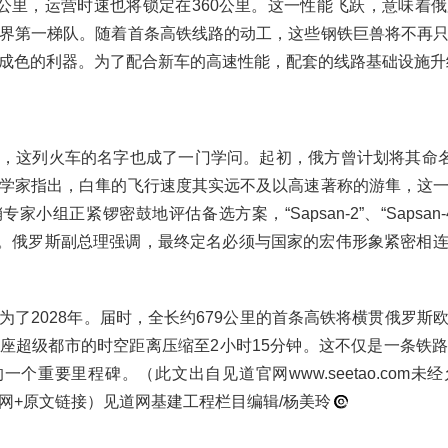
0公里，运营时速也将锁定在360公里。这一性能飞跃，意味着
界第一梯队。随着首条高铁线路的动工，这些钢铁巨兽将不再
成色的利器。为了配合新车的高速性能，配套的线路基础设施升
，这列火车的名字也成了一门学问。起初，俄方曾计划将其命名
学家指出，白隼的飞行速度其实远不及以高速著称的游隼，这
小组正紧锣密鼓地评估备选方案，“Sapsan-2”、“Sapsan
选之列。俄罗斯副总理强调，最终定名必须与国家的宏伟形象紧密相
为了2028年。届时，全长约679公里的首条高铁将横贯俄罗斯
座超级都市的时空距离压缩至2小时15分钟。这不仅是一条铁
个重要里程碑。（此文出自见道官网www.seetao.com
网+原文链接）见道网基建工程栏目编辑/杨美玲