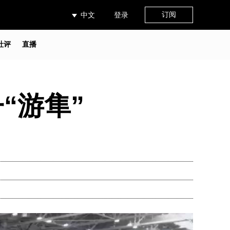
订阅
中文
登录
社评
直播
“游隼”