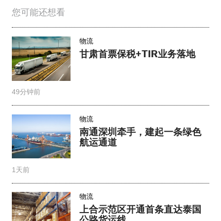
您可能还想看
物流
甘肃首票保税+TIR业务落地
49分钟前
物流
南通深圳牵手，建起一条绿色
航运通道
1天前
物流
上合示范区开通首条直达泰国
公路货运线